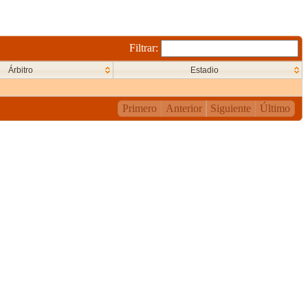
Filtrar:
Árbitro
Estadio
Primero
Anterior
Siguiente
Último