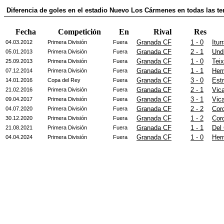
Diferencia de goles en el estadio Nuevo Los Cármenes en todas las te
Fecha
Competición
En
Rival
Res
Granada CF
1 - 0
Itur
04.03.2012
Primera División
Fuera
Granada CF
2 - 1
Und
05.01.2013
Primera División
Fuera
Granada CF
1 - 0
Teix
25.09.2013
Primera División
Fuera
Granada CF
1 - 1
Her
07.12.2014
Primera División
Fuera
Granada CF
3 - 0
Est
14.01.2016
Copa del Rey
Fuera
Granada CF
2 - 1
Vica
21.02.2016
Primera División
Fuera
Granada CF
3 - 1
Vica
09.04.2017
Primera División
Fuera
Granada CF
2 - 2
Cor
04.07.2020
Primera División
Fuera
Granada CF
1 - 2
Cor
30.12.2020
Primera División
Fuera
Granada CF
1 - 1
Del
21.08.2021
Primera División
Fuera
Granada CF
1 - 0
Her
04.04.2024
Primera División
Fuera