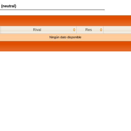
(neutral)
Rival
Res
Ningún dato disponible