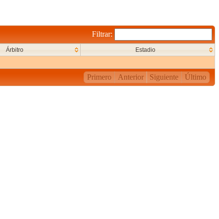
Filtrar:
Árbitro
Estadio
Primero
Anterior
Siguiente
Último