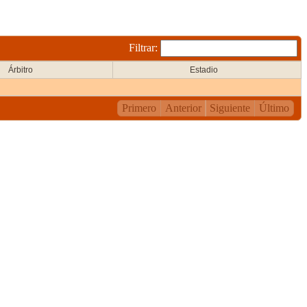
Filtrar:
Árbitro
Estadio
Primero
Anterior
Siguiente
Último