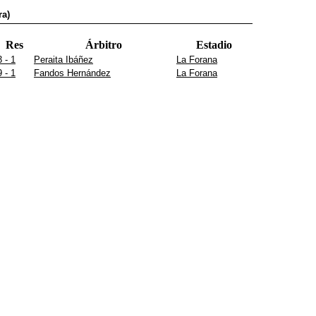
ra)
Res
Árbitro
Estadio
3 - 1
Peraita Ibáñez
La Forana
9 - 1
Fandos Hernández
La Forana