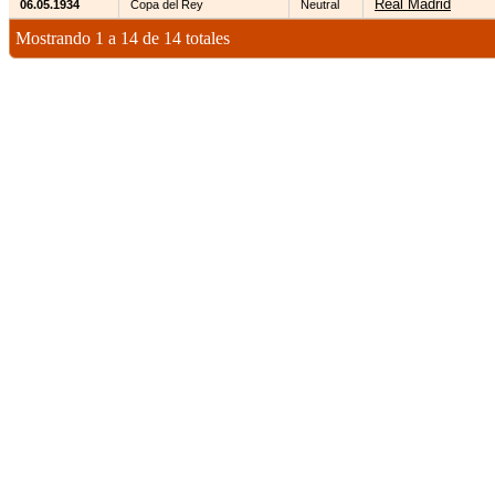
Real Madrid
06.05.1934
Copa del Rey
Neutral
Mostrando 1 a 14 de 14 totales