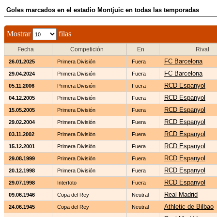
Goles marcados en el estadio Montjuic en todas las temporadas
Mostrar
filas
Fecha
Competición
En
Rival
FC Barcelona
26.01.2025
Primera División
Fuera
FC Barcelona
29.04.2024
Primera División
Fuera
RCD Espanyol
05.11.2006
Primera División
Fuera
RCD Espanyol
04.12.2005
Primera División
Fuera
RCD Espanyol
15.05.2005
Primera División
Fuera
RCD Espanyol
29.02.2004
Primera División
Fuera
RCD Espanyol
03.11.2002
Primera División
Fuera
RCD Espanyol
15.12.2001
Primera División
Fuera
RCD Espanyol
29.08.1999
Primera División
Fuera
RCD Espanyol
20.12.1998
Primera División
Fuera
RCD Espanyol
29.07.1998
Intertoto
Fuera
Real Madrid
09.06.1946
Copa del Rey
Neutral
Athletic de Bilbao
24.06.1945
Copa del Rey
Neutral