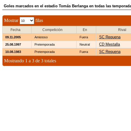
Goles marcados en el estadio Tomás Berlanga en todas las temporad
Mostrar
filas
Fecha
Competición
En
Rival
SC Requena
09.11.2005
Amistoso
Fuera
CD Mestalla
25.08.1997
Pretemporada
Neutral
SC Requena
10.08.1983
Pretemporada
Fuera
Mostrando 1 a 3 de 3 totales