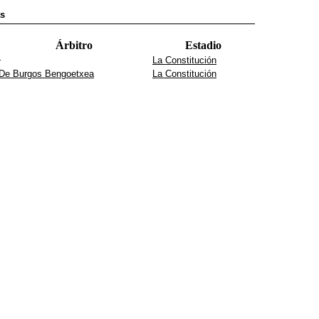
as
Árbitro
Estadio
La Constitución
-
De Burgos Bengoetxea
La Constitución