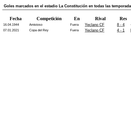
Goles marcados en el estadio La Constitución en todas las temporad
Fecha
Competición
En
Rival
Res
Yeclano CF
8 - 4
16.04.1944
Amistoso
Fuera
Yeclano CF
4 - 1
07.01.2021
Copa del Rey
Fuera