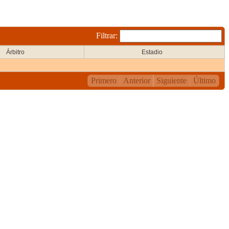
Filtrar:
Árbitro
Estadio
Primero
Anterior
Siguiente
Último