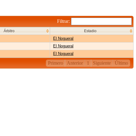
Filtrar:
Árbitro
Estadio
El Nogueral
El Nogueral
El Nogueral
Primero
Anterior
1
Siguiente
Último