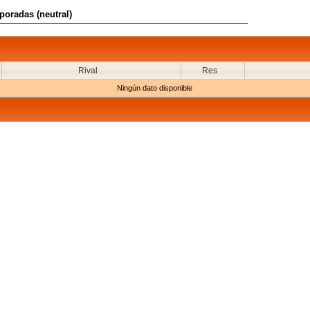
poradas (neutral)
Rival
Res
Ningún dato disponible