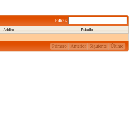
Filtrar:
Árbitro
Estadio
Primero
Anterior
Siguiente
Último