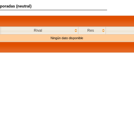
poradas (neutral)
Rival
Res
Ningún dato disponible