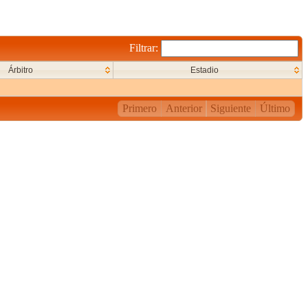
Filtrar:
Árbitro
Estadio
Primero
Anterior
Siguiente
Último