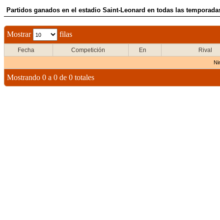
Partidos ganados en el estadio Saint-Leonard en todas las temporadas
Mostrar
filas
Fecha
Competición
En
Rival
Ni
Mostrando 0 a 0 de 0 totales