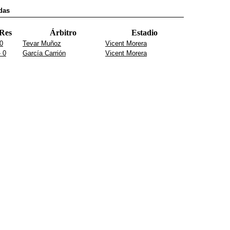
das
Res
Árbitro
Estadio
 0
Tevar Muñoz
Vicent Morera
- 0
García Carrión
Vicent Morera