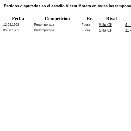
Partidos disputados en el estadio Vicent Morera en todas las tempora
Fecha
Competición
En
Rival
Silla CF
4 -
12.08.1993
Pretemporada
Fuera
Silla CF
11 
05.08.1981
Pretemporada
Fuera