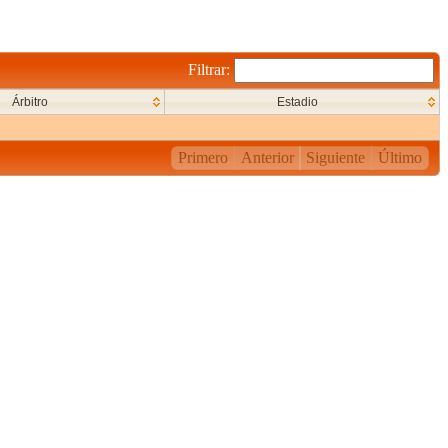
Filtrar:
Árbitro
Estadio
Primero
Anterior
Siguiente
Último