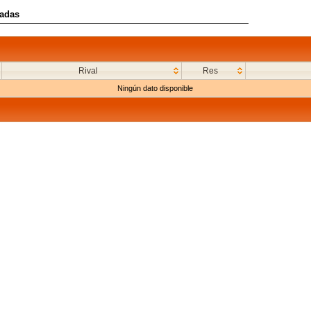
radas
Rival
Res
Ningún dato disponible