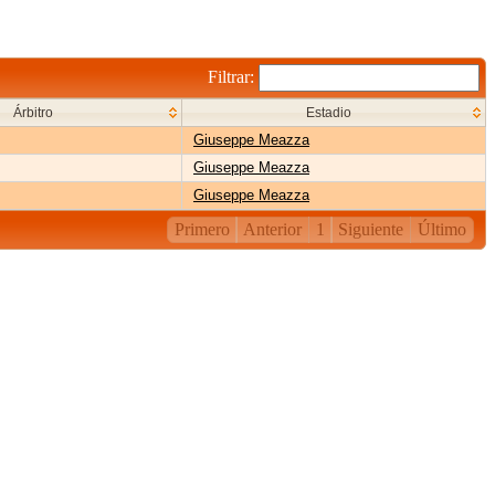
Filtrar:
Árbitro
Estadio
Giuseppe Meazza
Giuseppe Meazza
Giuseppe Meazza
Primero
Anterior
1
Siguiente
Último