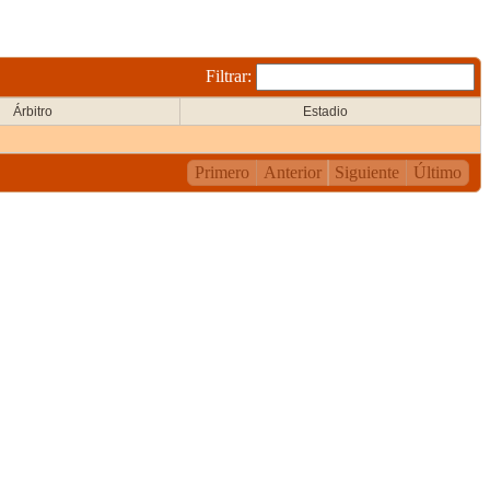
Filtrar:
Árbitro
Estadio
Primero
Anterior
Siguiente
Último