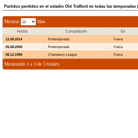
Partidos perdidos en el estadio Old Trafford en todas las temporadas (
Mostrar
filas
Fecha
Competición
En
12.08.2014
Pretemporada
Fuera
05.08.2009
Pretemporada
Fuera
08.12.1999
Champions League
Fuera
Mostrando 1 a 3 de 3 totales