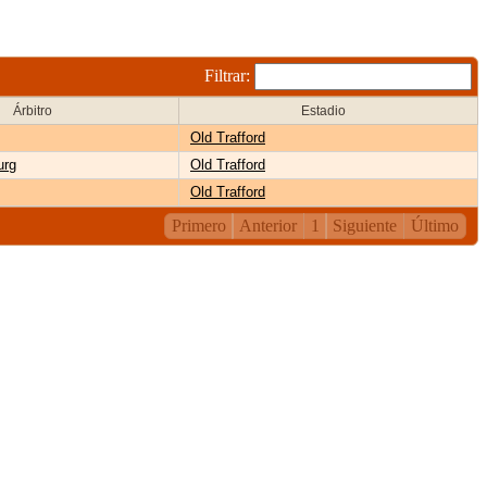
Filtrar:
Árbitro
Estadio
Old Trafford
urg
Old Trafford
Old Trafford
Primero
Anterior
1
Siguiente
Último