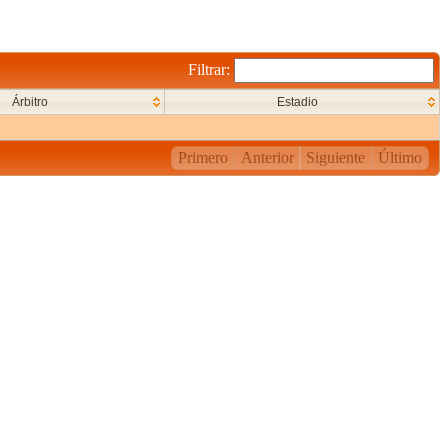
Filtrar:
Árbitro
Estadio
Primero
Anterior
Siguiente
Último