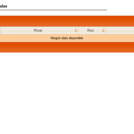
adas
Rival
Res
Ningún dato disponible