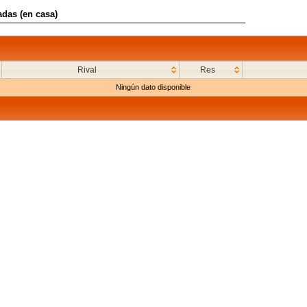
adas (en casa)
Rival
Res
Ningún dato disponible