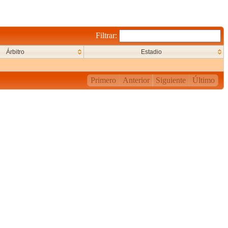
Filtrar:
Árbitro
Estadio
Primero
Anterior
Siguiente
Último