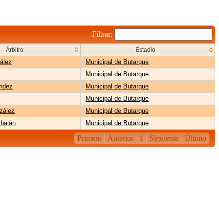
Filtrar:
Árbitro
Estadio
ález
Municipal de Butarque
Municipal de Butarque
ández
Municipal de Butarque
Municipal de Butarque
zález
Municipal de Butarque
balán
Municipal de Butarque
Primero
Anterior
1
Siguiente
Último