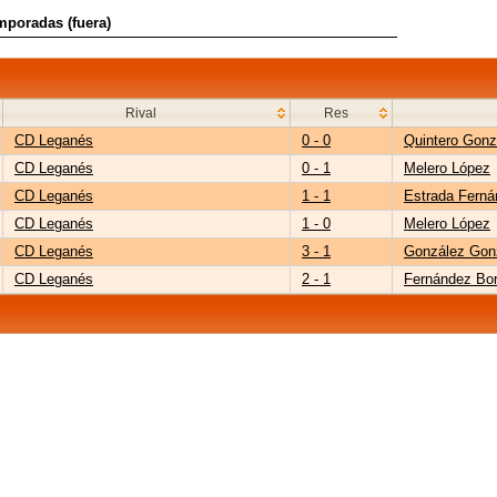
emporadas (fuera)
Rival
Res
CD Leganés
0 - 0
Quintero Gonz
CD Leganés
0 - 1
Melero López
CD Leganés
1 - 1
Estrada Fern
CD Leganés
1 - 0
Melero López
CD Leganés
3 - 1
González Gon
CD Leganés
2 - 1
Fernández Bor