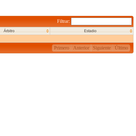
Filtrar:
Árbitro
Estadio
Primero
Anterior
Siguiente
Último