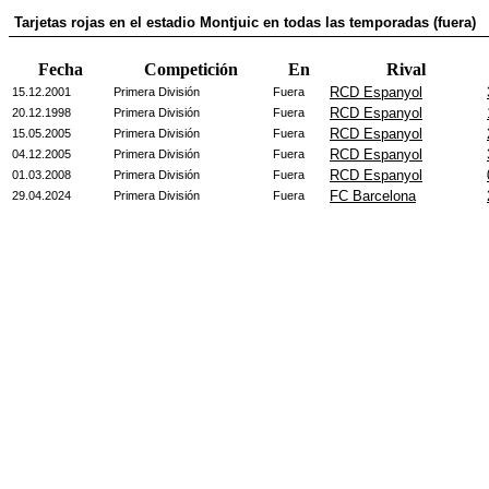
Tarjetas rojas en el estadio Montjuic en todas las temporadas (fuera)
Fecha
Competición
En
Rival
RCD Espanyol
15.12.2001
Primera División
Fuera
RCD Espanyol
20.12.1998
Primera División
Fuera
RCD Espanyol
15.05.2005
Primera División
Fuera
RCD Espanyol
04.12.2005
Primera División
Fuera
RCD Espanyol
01.03.2008
Primera División
Fuera
FC Barcelona
29.04.2024
Primera División
Fuera