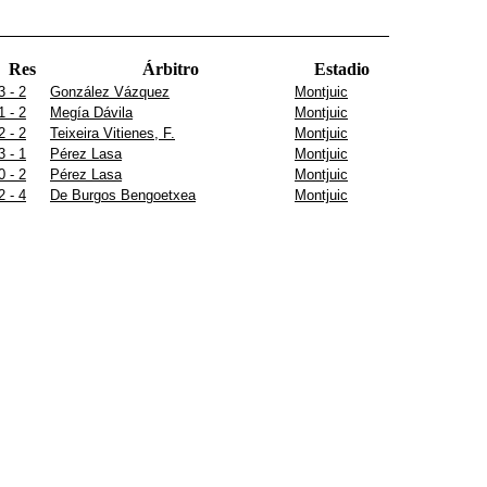
Res
Árbitro
Estadio
3 - 2
González Vázquez
Montjuic
1 - 2
Megía Dávila
Montjuic
2 - 2
Teixeira Vitienes, F.
Montjuic
3 - 1
Pérez Lasa
Montjuic
0 - 2
Pérez Lasa
Montjuic
2 - 4
De Burgos Bengoetxea
Montjuic