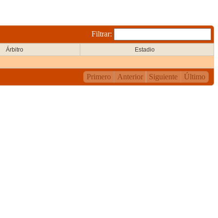
Filtrar:
Árbitro
Estadio
Primero
Anterior
Siguiente
Último