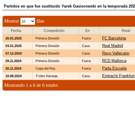
Partidos en que fue sustituido Yarek Gasiorowski en la temporada 20
Mostrar
filas
Fecha
Competición
En
Rival
FC Barcelona
26.01.2025
Primera División
Fuera
Real Madrid
03.01.2025
Primera División
Casa
Rayo Vallecano
07.12.2024
Primera División
Casa
RCD Mallorca
29.11.2024
Primera División
Fuera
Parla Escuela
26.11.2024
Copa del Rey
Fuera
Eintracht Frankfurt
10.08.2024
Trofeo Naranja
Casa
Mostrando 1 a 6 de 6 totales