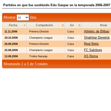
Partidos en que fue sustituido Edu Gaspar en la temporada 2006-2007
Mostrar
filas
Fecha
Competición
En
Rival
Athletic de Bilbao
11.11.2006
Primera División
Casa
Shakhtar Donetsk
18.10.2006
Champions League
Casa
Real Betis
26.08.2006
Primera División
Casa
FC Salzburg
22.08.2006
Champions League
Casa
AS Roma
12.08.2006
Trofeo Naranja
Casa
Mostrando 1 a 5 de 5 totales