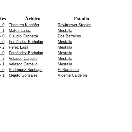
Res
Árbitro
Estadio
- 0
Thorsten Kinhöfer
Rewirpower Stadion
- 1
Mateu Lahoz
Mestalla
- 0
Claudio Circhetta
Dos Barreiros
- 0
Fernández Borbalán
Mestalla
- 2
Pérez Lasa
Mestalla
- 0
Fernández Borbalán
Mestalla
- 2
Velasco Carballo
Mestalla
- 1
Velasco Carballo
Mestalla
- 0
Rodríguez Santiago
El Sardinero
- 1
Mejuto González
Vicente Calderón