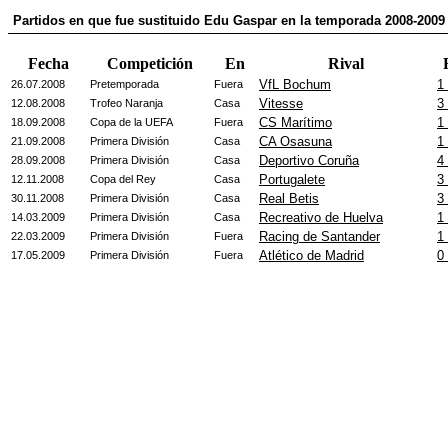
Partidos en que fue sustituido Edu Gaspar en la temporada 2008-2009
Fecha
Competición
En
Rival
VfL Bochum
1 
26.07.2008
Pretemporada
Fuera
Vitesse
3 
12.08.2008
Trofeo Naranja
Casa
CS Marítimo
1 
18.09.2008
Copa de la UEFA
Fuera
CA Osasuna
1 
21.09.2008
Primera División
Casa
Deportivo Coruña
4 
28.09.2008
Primera División
Casa
Portugalete
3 
12.11.2008
Copa del Rey
Casa
Real Betis
3 
30.11.2008
Primera División
Casa
Recreativo de Huelva
1 
14.03.2009
Primera División
Casa
Racing de Santander
1 
22.03.2009
Primera División
Fuera
Atlético de Madrid
0 
17.05.2009
Primera División
Fuera