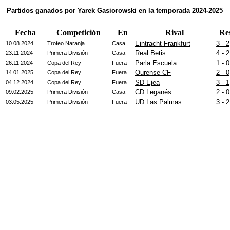
Partidos ganados por Yarek Gasiorowski en la temporada 2024-2025
Fecha
Competición
En
Rival
Re
Eintracht Frankfurt
3 - 2
10.08.2024
Trofeo Naranja
Casa
Real Betis
4 - 2
23.11.2024
Primera División
Casa
Parla Escuela
1 - 0
26.11.2024
Copa del Rey
Fuera
Ourense CF
2 - 0
14.01.2025
Copa del Rey
Fuera
SD Ejea
3 - 1
04.12.2024
Copa del Rey
Fuera
CD Leganés
2 - 0
09.02.2025
Primera División
Casa
UD Las Palmas
3 - 2
03.05.2025
Primera División
Fuera