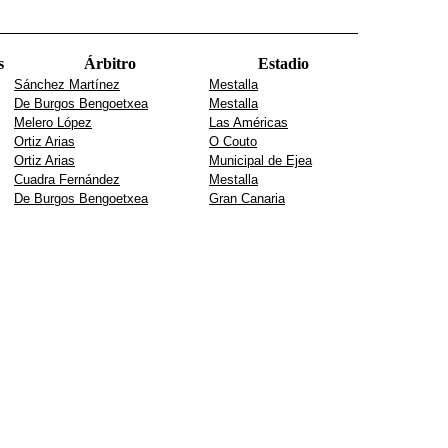
s
Árbitro
Estadio
Sánchez Martínez
Mestalla
De Burgos Bengoetxea
Mestalla
Melero López
Las Américas
Ortiz Arias
O Couto
Ortiz Arias
Municipal de Ejea
Cuadra Fernández
Mestalla
De Burgos Bengoetxea
Gran Canaria