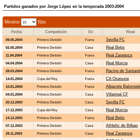
Partidos ganados por Jorge López en la temporada 2003-2004
Mostrar
filas
Fecha
Competición
En
Rival
Sevilla FC
09.05.2004
Primera División
Fuera
Real Betis
02.05.2004
Primera División
Casa
Real Zaragoza
11.04.2004
Primera División
Fuera
Real Murcia
04.04.2004
Primera División
Casa
Racing de Santand
28.03.2004
Primera División
Fuera
CA Osasuna
14.01.2004
Copa del Rey
Fuera
Albacete Balompié
10.01.2004
Primera División
Fuera
Villarreal CF
04.01.2004
Primera División
Casa
Sevilla FC
20.12.2003
Primera División
Casa
Real Murcia
17.12.2003
Copa del Rey
Casa
Real Betis
14.12.2003
Primera División
Fuera
Athletic de Bilbao
07.12.2003
Primera División
Casa
Real Zaragoza
29.11.2003
Primera División
Casa