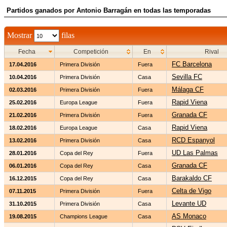
Partidos ganados por Antonio Barragán en todas las temporadas
Mostrar
filas
Fecha
Competición
En
Rival
FC Barcelona
17.04.2016
Primera División
Fuera
Sevilla FC
10.04.2016
Primera División
Casa
Málaga CF
02.03.2016
Primera División
Fuera
Rapid Viena
25.02.2016
Europa League
Fuera
Granada CF
21.02.2016
Primera División
Fuera
Rapid Viena
18.02.2016
Europa League
Casa
RCD Espanyol
13.02.2016
Primera División
Casa
UD Las Palmas
28.01.2016
Copa del Rey
Fuera
Granada CF
06.01.2016
Copa del Rey
Casa
Barakaldo CF
16.12.2015
Copa del Rey
Casa
Celta de Vigo
07.11.2015
Primera División
Fuera
Levante UD
31.10.2015
Primera División
Casa
AS Monaco
19.08.2015
Champions League
Casa