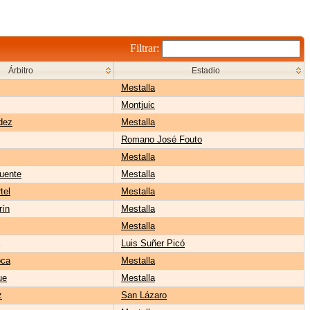
Filtrar:
Árbitro
Estadio
Mestalla
Montjuic
dez
Mestalla
Romano José Fouto
Mestalla
uente
Mestalla
tel
Mestalla
rín
Mestalla
Mestalla
Luis Suñer Picó
oca
Mestalla
ue
Mestalla
z
San Lázaro