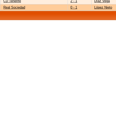
CD Tenerife
2 - 1
Díaz Vega
Real Sociedad
0 - 1
López Nieto