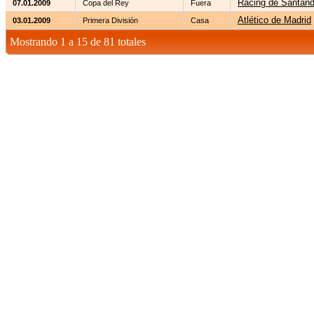
Racing de Santand
07.01.2009
Copa del Rey
Fuera
Atlético de Madrid
03.01.2009
Primera División
Casa
Mostrando 1 a 15 de 81 totales