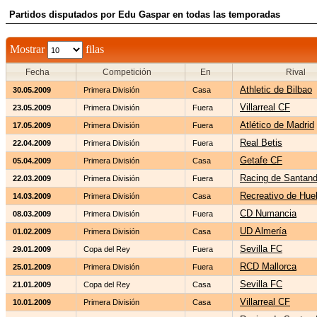
Partidos disputados por Edu Gaspar en todas las temporadas
Mostrar
filas
Fecha
Competición
En
Rival
Athletic de Bilbao
30.05.2009
Primera División
Casa
Villarreal CF
23.05.2009
Primera División
Fuera
Atlético de Madrid
17.05.2009
Primera División
Fuera
Real Betis
22.04.2009
Primera División
Fuera
Getafe CF
05.04.2009
Primera División
Casa
Racing de Santand
22.03.2009
Primera División
Fuera
Recreativo de Hue
14.03.2009
Primera División
Casa
CD Numancia
08.03.2009
Primera División
Fuera
UD Almería
01.02.2009
Primera División
Casa
Sevilla FC
29.01.2009
Copa del Rey
Fuera
RCD Mallorca
25.01.2009
Primera División
Fuera
Sevilla FC
21.01.2009
Copa del Rey
Casa
Villarreal CF
10.01.2009
Primera División
Casa