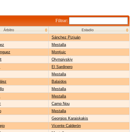
Filtrar:
Árbitro
Estadio
Sánchez Pizjuán
lez
Mestalla
nguez
Montjuic
t
Olympiyskiy
z
El Sardinero
Mestalla
ález
Balaídos
llo
Mestalla
l
Mestalla
z
Camp Nou
o
Mestalla
Georgios Karaiskakis
ejo
Vicente Calderón