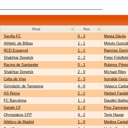
Rival
Res
Sevilla FC
0 - 3
Megía Dávila
Athletic de Bilbao
1 - 1
Mejuto Gonzá
RCD Espanyol
1 - 1
Ramírez Domí
Shakhtar Donetsk
2 - 2
Peter Fröjdfeld
Racing de Santander
0 - 1
Rubinos Pére
Shakhtar Donetsk
2 - 0
Michael Riley
Celta de Vigo
2 - 3
Iturralde Gonz
Gimnàstic de Tarragona
4 - 0
Velasco Carba
AS Roma
2 - 1
Herbert Fande
FC Barcelona
1 - 1
Daudén Ibáñe
Getafe CF
2 - 0
Pino Zamoran
Olympiakos CFP
4 - 2
Terje Hauge
Atlético de Madrid
1 - 0
Medina Cantal