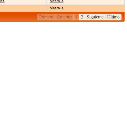
dez
Mestalla
Mestalla
Primero
Anterior
1
2
Siguiente
Último