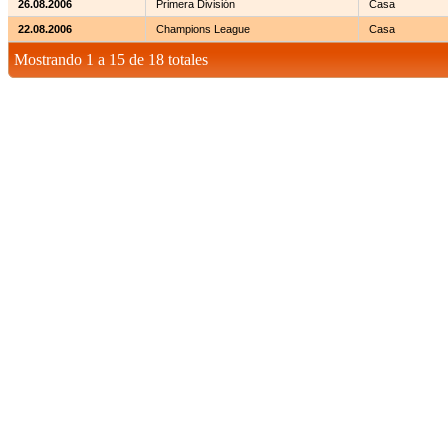
26.08.2006
Primera División
Casa
22.08.2006
Champions League
Casa
Mostrando 1 a 15 de 18 totales