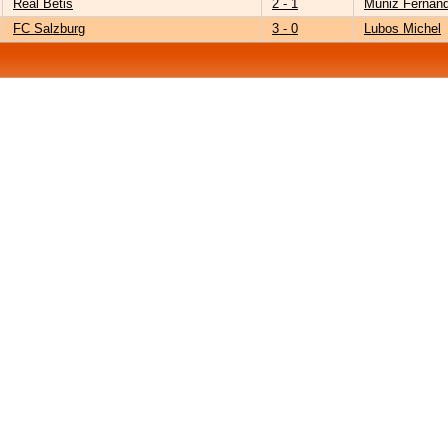
Real Betis
2 - 1
Muñiz Fernán
FC Salzburg
3 - 0
Lubos Michel