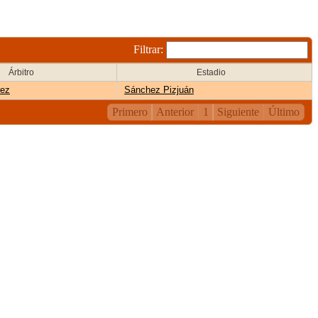
Filtrar:
Árbitro
Estadio
rez
Sánchez Pizjuán
Primero
Anterior
1
Siguiente
Último