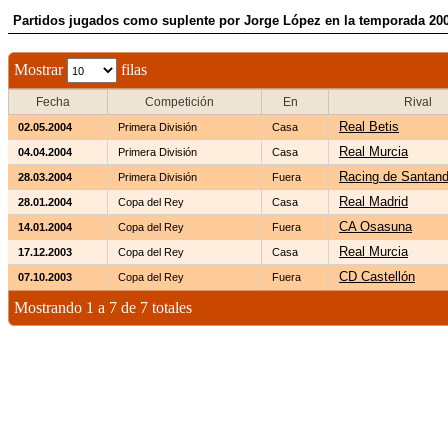
Partidos jugados como suplente por Jorge López en la temporada 20
Mostrar
filas
Fecha
Competición
En
Rival
Real Betis
02.05.2004
Primera División
Casa
Real Murcia
04.04.2004
Primera División
Casa
Racing de Santand
28.03.2004
Primera División
Fuera
Real Madrid
28.01.2004
Copa del Rey
Casa
CA Osasuna
14.01.2004
Copa del Rey
Fuera
Real Murcia
17.12.2003
Copa del Rey
Casa
CD Castellón
07.10.2003
Copa del Rey
Fuera
Mostrando 1 a 7 de 7 totales