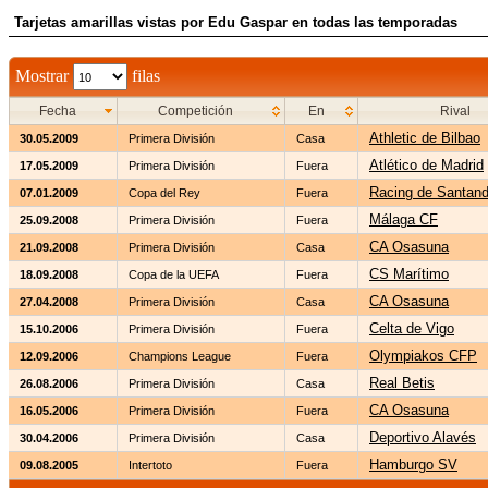
Tarjetas amarillas vistas por Edu Gaspar en todas las temporadas
Mostrar
filas
Fecha
Competición
En
Rival
Athletic de Bilbao
30.05.2009
Primera División
Casa
Atlético de Madrid
17.05.2009
Primera División
Fuera
Racing de Santand
07.01.2009
Copa del Rey
Fuera
Málaga CF
25.09.2008
Primera División
Fuera
CA Osasuna
21.09.2008
Primera División
Casa
CS Marítimo
18.09.2008
Copa de la UEFA
Fuera
CA Osasuna
27.04.2008
Primera División
Casa
Celta de Vigo
15.10.2006
Primera División
Fuera
Olympiakos CFP
12.09.2006
Champions League
Fuera
Real Betis
26.08.2006
Primera División
Casa
CA Osasuna
16.05.2006
Primera División
Fuera
Deportivo Alavés
30.04.2006
Primera División
Casa
Hamburgo SV
09.08.2005
Intertoto
Fuera