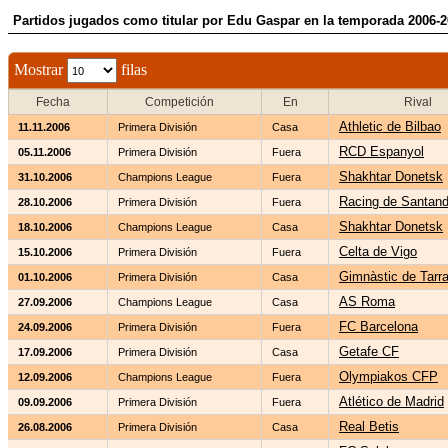
Partidos jugados como titular por Edu Gaspar en la temporada 2006-
Mostrar
filas
Fecha
Competición
En
Rival
Athletic de Bilbao
11.11.2006
Primera División
Casa
RCD Espanyol
05.11.2006
Primera División
Fuera
Shakhtar Donetsk
31.10.2006
Champions League
Fuera
Racing de Santand
28.10.2006
Primera División
Fuera
Shakhtar Donetsk
18.10.2006
Champions League
Casa
Celta de Vigo
15.10.2006
Primera División
Fuera
Gimnàstic de Tarr
01.10.2006
Primera División
Casa
AS Roma
27.09.2006
Champions League
Casa
FC Barcelona
24.09.2006
Primera División
Fuera
Getafe CF
17.09.2006
Primera División
Casa
Olympiakos CFP
12.09.2006
Champions League
Fuera
Atlético de Madrid
09.09.2006
Primera División
Fuera
Real Betis
26.08.2006
Primera División
Casa