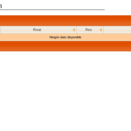
)
Rival
Res
Ningún dato disponible