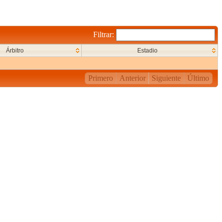
Filtrar:
Árbitro
Estadio
Primero
Anterior
Siguiente
Último