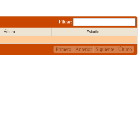
Filtrar:
Árbitro
Estadio
Primero
Anterior
Siguiente
Último