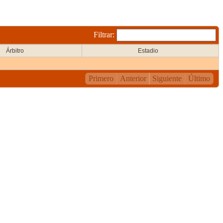
Filtrar:
Árbitro
Estadio
Primero
Anterior
Siguiente
Último