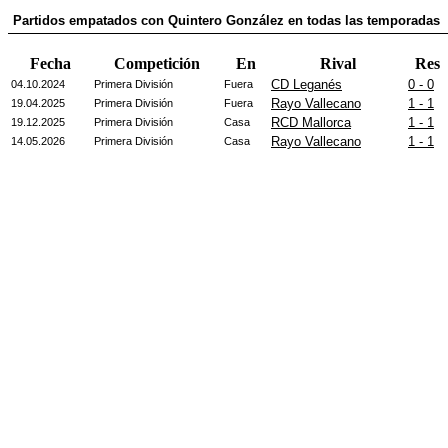
Partidos empatados con Quintero González en todas las temporadas
Fecha
Competición
En
Rival
Res
CD Leganés
0 - 0
04.10.2024
Primera División
Fuera
Rayo Vallecano
1 - 1
19.04.2025
Primera División
Fuera
RCD Mallorca
1 - 1
19.12.2025
Primera División
Casa
Rayo Vallecano
1 - 1
14.05.2026
Primera División
Casa