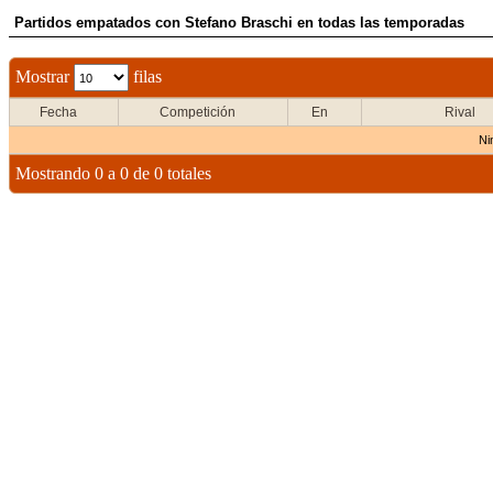
Partidos empatados con Stefano Braschi en todas las temporadas
Mostrar
filas
Fecha
Competición
En
Rival
Ni
Mostrando 0 a 0 de 0 totales