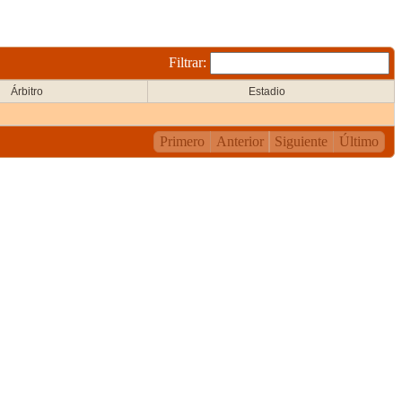
Filtrar:
Árbitro
Estadio
Primero
Anterior
Siguiente
Último