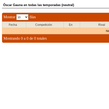
Óscar Gauna en todas las temporadas (neutral)
Mostrar
filas
Fecha
Competición
En
Rival
Ni
Mostrando 0 a 0 de 0 totales