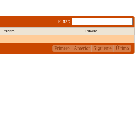
Filtrar:
Árbitro
Estadio
Primero
Anterior
Siguiente
Último