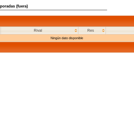
poradas (fuera)
Rival
Res
Ningún dato disponible