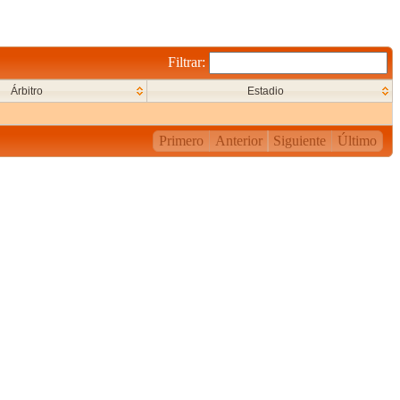
Filtrar:
Árbitro
Estadio
Primero
Anterior
Siguiente
Último