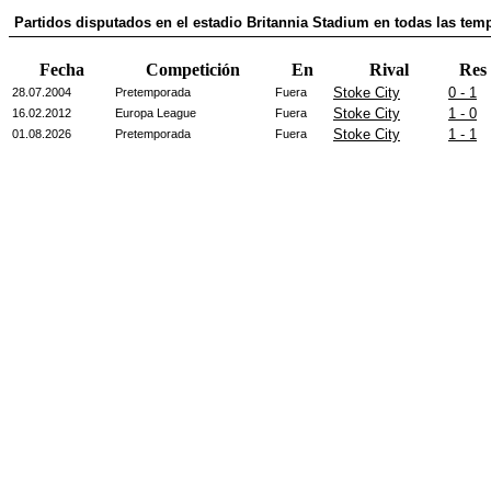
Partidos disputados en el estadio Britannia Stadium en todas las te
Fecha
Competición
En
Rival
Res
Stoke City
0 - 1
28.07.2004
Pretemporada
Fuera
Stoke City
1 - 0
16.02.2012
Europa League
Fuera
Stoke City
1 - 1
01.08.2026
Pretemporada
Fuera