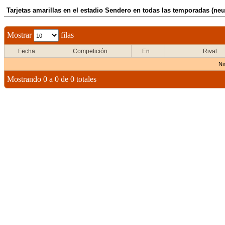
Tarjetas amarillas en el estadio Sendero en todas las temporadas (neut
Mostrar
filas
Fecha
Competición
En
Rival
Ni
Mostrando 0 a 0 de 0 totales