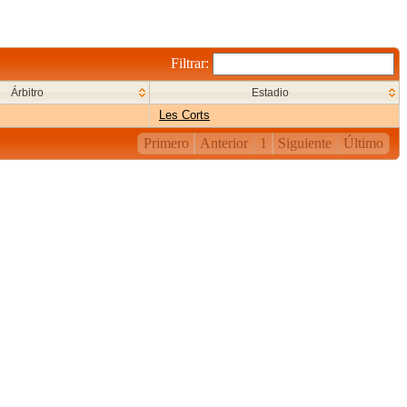
Filtrar:
Árbitro
Estadio
Les Corts
Primero
Anterior
1
Siguiente
Último