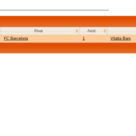
Rival
Asist.
FC Barcelona
1
Vilalta Bars