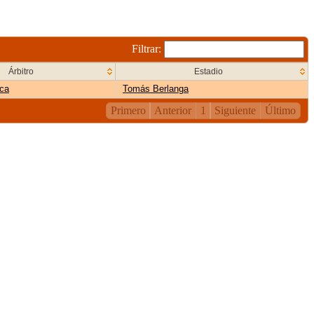
Filtrar:
Árbitro
Estadio
ca
Tomás Berlanga
Primero
Anterior
1
Siguiente
Último