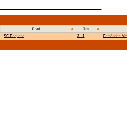
Rival
Res
SC Requena
3 - 1
Fernández Me